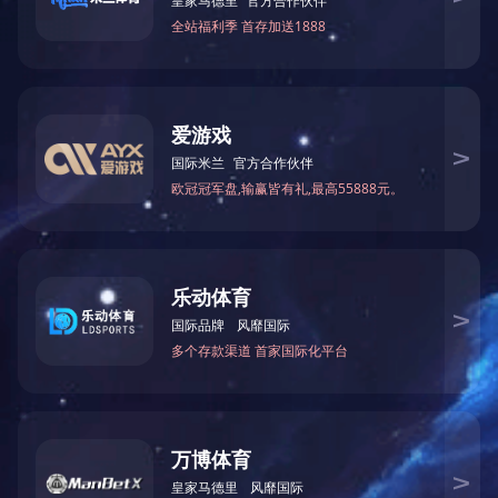
开云手机web
版登录入口-开
云(中国)
PRODUCTS
热镀锌加工
标志杆系列
电缆桥架系列
格栅系列