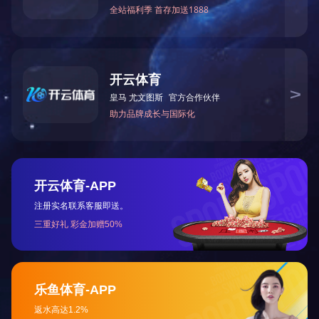
管塔、铁塔系列
太阳能光伏支架
上一篇：
热镀锌加工
公路护栏
咨询热线:
13863631588
在线咨询