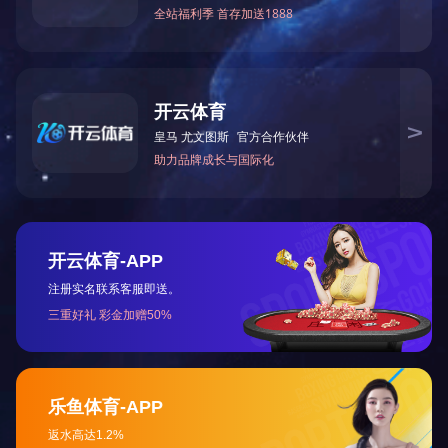
管塔、铁塔系列
太阳能光伏支架
上一篇：
热镀锌加工
公路护栏
咨询热线:
13863631588
在线咨询