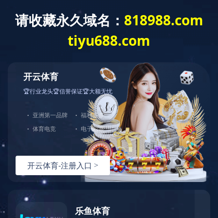
开云手机web版登录入口
欢迎访问 开云手机web版登录入口-开云(中国) 官方网站
开云手
登录
(