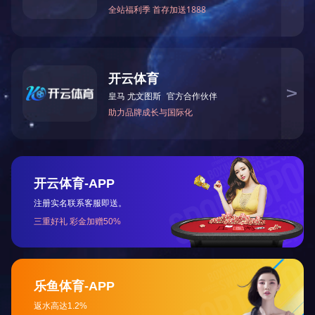
管塔、铁塔系列
太阳能光伏支架
公路护栏
咨询热线:
13863631588
上一篇：
荣誉资质
在线咨询