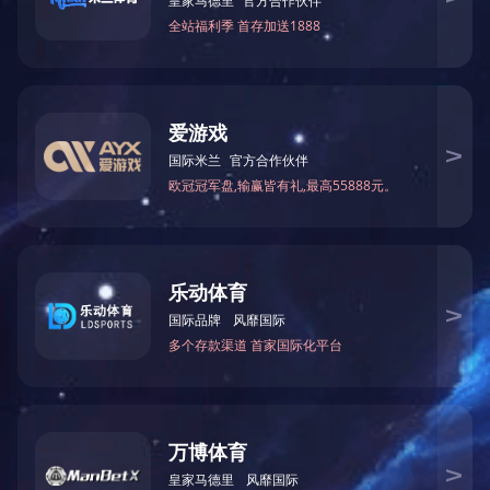
开云手机web
版登录入口-开
云(中国)
PRODUCTS
热镀锌加工
标志杆系列
电缆桥架系列
格栅系列