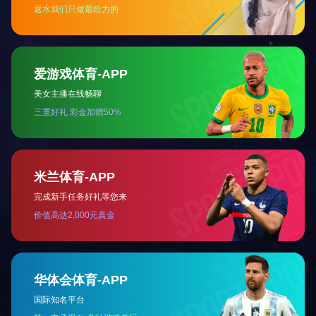
开云手机web版
公司简介
产品中心
设备工艺
登录入口-开云
(中国)
地址：潍坊滨海开发区珠江西四街01777号（北海
工作时间：周一至周五早8:00-下午17:30 网址：
版权所有：开云手机web版登录入口-开云(中国) 公安备案
米兰官方版网站登录入口-米兰online(中国)
星空官方网页版-星
国)
爱游戏(ayx)中国官方网站平台
安博在线-安博在线（中国）
官方网站
乐鱼手机站入口-乐鱼online(中国)